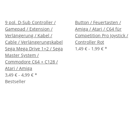
9 pol. D-Sub Controller /
Button / Feuertasten /
Gamepad / Extension /
Amiga / Atari / C64 für
Verlängerung / Kabel /
Competition Pro Joystick /
Cable / Verlängerungskabel
Controller Rot
Sega Mega Drive 1+2 / Sega
1,49 € -
1,99 €
*
Master System /
Commodore C64 + C128 /
Atari / Amiga
3,49 € -
4,99 €
*
Bestseller